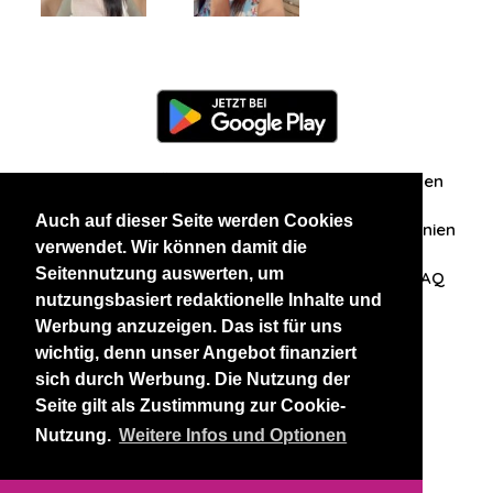
Information
Über uns
Zuschriften/Erfahrungen
Auch auf dieser Seite werden Cookies
Datenschutzerklärung
AGB
Datenschutzrichtlinien
verwendet. Wir können damit die
Seitennutzung auswerten, um
Nehmen Sie Kontakt mit uns auf
Affiliation
FAQ
nutzungsbasiert redaktionelle Inhalte und
Werbung anzuzeigen. Das ist für uns
Unsere anderen Websites
wichtig, denn unser Angebot finanziert
sich durch Werbung. Die Nutzung der
BlackAndBeauties
RussianKisses
Seite gilt als Zustimmung zur Cookie-
Nutzung.
Weitere Infos und Optionen
Copyright 2026 thaidatevip