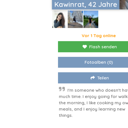
Kawinrat, 42 Jahre
Vor 1 Tag online
Flash senden
Fotoalben
(0)
Teilen
I'm someone who doesn't ha
much time. I enjoy going for walk
the morning, I like cooking my o
meals, and I enjoy learning new
things.