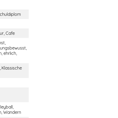
chuldiplom
ur, Cafe
nst,
tungsbewusst,
, ehrlich,
 Klassische
leyball,
, Wandern