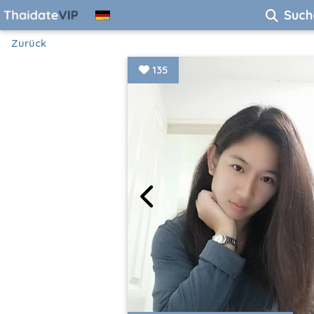
Such
Zurück
135