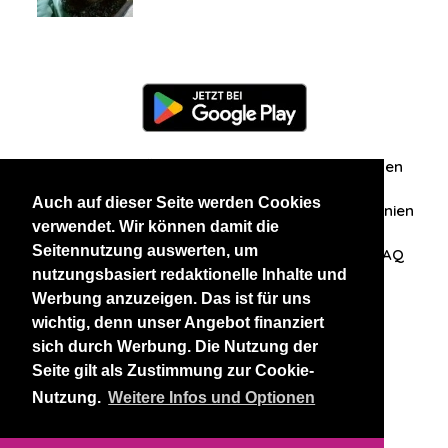
Information
Über uns
Zuschriften/Erfahrungen
Auch auf dieser Seite werden Cookies
Datenschutzerklärung
AGB
Datenschutzrichtlinien
verwendet. Wir können damit die
Seitennutzung auswerten, um
Nehmen Sie Kontakt mit uns auf
Affiliation
FAQ
nutzungsbasiert redaktionelle Inhalte und
Werbung anzuzeigen. Das ist für uns
Unsere anderen Websites
wichtig, denn unser Angebot finanziert
sich durch Werbung. Die Nutzung der
BlackAndBeauties
RussianKisses
Seite gilt als Zustimmung zur Cookie-
Nutzung.
Weitere Infos und Optionen
Copyright 2026 thaidatevip