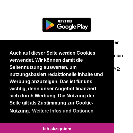
Information
Über uns
Zuschriften/Erfahrungen
Auch auf dieser Seite werden Cookies
Datenschutzerklärung
AGB
Datenschutzrichtlinien
verwendet. Wir können damit die
Seitennutzung auswerten, um
Nehmen Sie Kontakt mit uns auf
Affiliation
FAQ
nutzungsbasiert redaktionelle Inhalte und
Werbung anzuzeigen. Das ist für uns
Unsere anderen Websites
wichtig, denn unser Angebot finanziert
sich durch Werbung. Die Nutzung der
BlackAndBeauties
RussianKisses
Seite gilt als Zustimmung zur Cookie-
Nutzung.
Weitere Infos und Optionen
Copyright 2026 thaidatevip
Ich akzeptiere