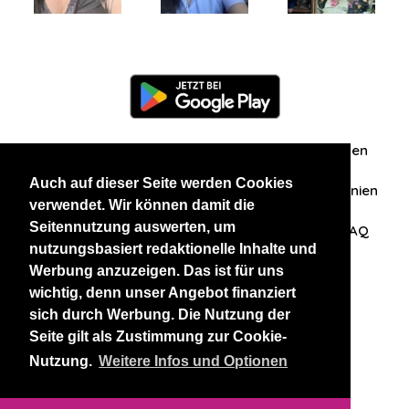
Information
Über uns
Zuschriften/Erfahrungen
Auch auf dieser Seite werden Cookies
Datenschutzerklärung
AGB
Datenschutzrichtlinien
verwendet. Wir können damit die
Seitennutzung auswerten, um
Nehmen Sie Kontakt mit uns auf
Affiliation
FAQ
nutzungsbasiert redaktionelle Inhalte und
Werbung anzuzeigen. Das ist für uns
Unsere anderen Websites
wichtig, denn unser Angebot finanziert
sich durch Werbung. Die Nutzung der
BlackAndBeauties
RussianKisses
Seite gilt als Zustimmung zur Cookie-
Nutzung.
Weitere Infos und Optionen
Copyright 2026 thaidatevip