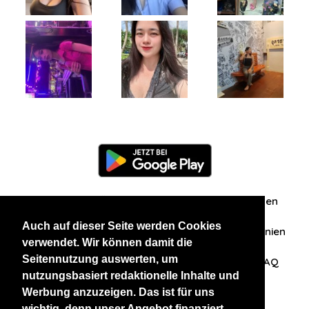
Information
Über uns
Zuschriften/Erfahrungen
Auch auf dieser Seite werden Cookies
Datenschutzerklärung
AGB
Datenschutzrichtlinien
verwendet. Wir können damit die
Seitennutzung auswerten, um
Nehmen Sie Kontakt mit uns auf
Affiliation
FAQ
nutzungsbasiert redaktionelle Inhalte und
Werbung anzuzeigen. Das ist für uns
Unsere anderen Websites
wichtig, denn unser Angebot finanziert