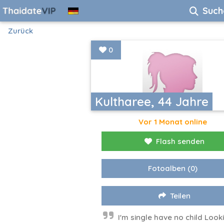
Such
Zurück
0
Kultharee, 44 Jahre
Vor 1 Monat online
Flash senden
Fotoalben
(0)
Teilen
I'm single have no child Look