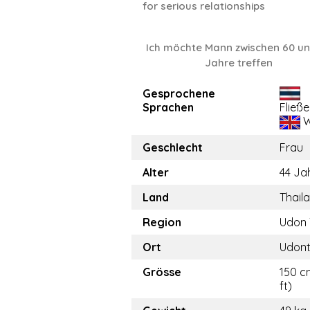
for serious relationships
Ich möchte Mann zwischen 60 un
Jahre treffen
Gesprochene
Sprachen
Fließ
W
Geschlecht
Frau
Alter
44 Ja
Land
Thail
Region
Udon 
Ort
Udont
Grösse
150 c
ft)