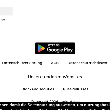
ind
Datenschutzerklärung
AGB
Datenschutzrichtlinien
Unsere anderen Websites
BlackAndBeauties
RussianKisses
Copyright 2026 thaidatevip
nnen damit die Seitennutzung auswerten, um nutzungsbasie