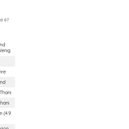
d 67
end
enig
hre
and
Thani
hani
m (4.9