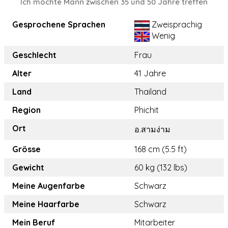
Ich möchte Mann zwischen 35 und 50 Jahre treffen
Gesprochene Sprachen
Zweisprachig
Wenig
Geschlecht
Frau
Alter
41 Jahre
Land
Thailand
Region
Phichit
Ort
อ.สามง่าม
Grösse
168 cm (5.5 ft)
Gewicht
60 kg (132 lbs)
Meine Augenfarbe
Schwarz
Meine Haarfarbe
Schwarz
Mein Beruf
Mitarbeiter