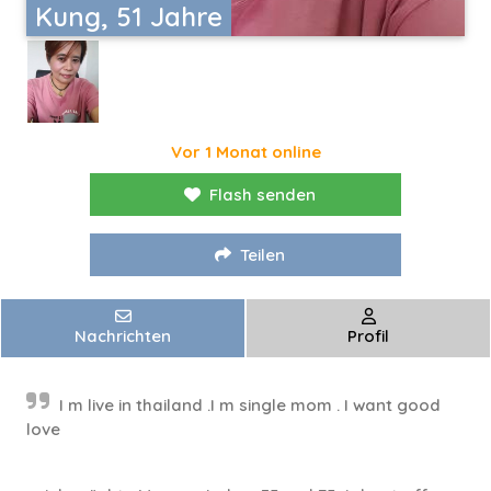
Kung, 51 Jahre
Vor 1 Monat online
Flash senden
Teilen
Nachrichten
Profil
I m live in thailand .I m single mom . I want good
love