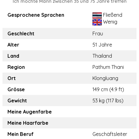
Ich möchte Mann zwischen 35 und 75 Jahre treffen
Gesprochene Sprachen
Fließend
Wenig
Geschlecht
Frau
Alter
51 Jahre
Land
Thailand
Region
Pathum Thani
Ort
Klongluang
Grösse
149 cm (4.9 ft)
Gewicht
53 kg (117 lbs)
Meine Augenfarbe
Meine Haarfarbe
Mein Beruf
Geschäftsleiter