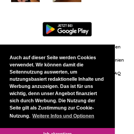
Information
Über uns
Zuschriften/Erfahrungen
Auch auf dieser Seite werden Cookies
Datenschutzerklärung
AGB
Datenschutzrichtlinien
verwendet. Wir können damit die
Seitennutzung auswerten, um
Nehmen Sie Kontakt mit uns auf
Affiliation
FAQ
nutzungsbasiert redaktionelle Inhalte und
Werbung anzuzeigen. Das ist für uns
Unsere anderen Websites
wichtig, denn unser Angebot finanziert
sich durch Werbung. Die Nutzung der
BlackAndBeauties
RussianKisses
Seite gilt als Zustimmung zur Cookie-
Nutzung.
Weitere Infos und Optionen
Copyright 2026 thaidatevip
Ich akzeptiere