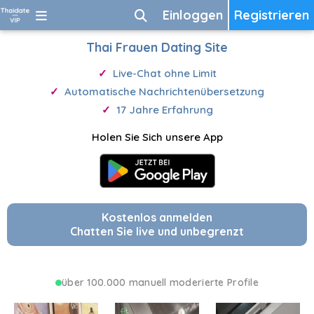
Einloggen
Registrieren
Thai Frauen Dating Site
Live-Chat ohne Limit
Automatische Nachrichtenübersetzung
17 Jahre Erfahrung
Holen Sie Sich unsere App
Kostenlos anmelden
Chatten Sie live und unbegrenzt
über 100.000 manuell moderierte Profile