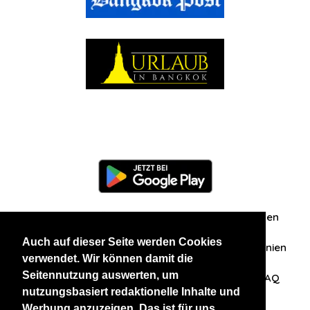
Information
Über uns
Zuschriften/Erfahrungen
Auch auf dieser Seite werden Cookies
Datenschutzerklärung
AGB
Datenschutzrichtlinien
verwendet. Wir können damit die
Seitennutzung auswerten, um
Nehmen Sie Kontakt mit uns auf
Affiliation
FAQ
nutzungsbasiert redaktionelle Inhalte und
Werbung anzuzeigen. Das ist für uns