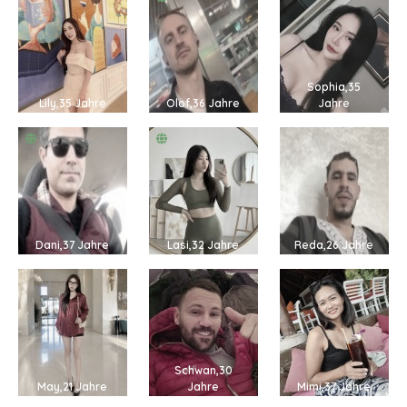
Sophia,35
Lily,35 Jahre
Olof,36 Jahre
Jahre
Dani,37 Jahre
Lasi,32 Jahre
Reda,26 Jahre
Schwan,30
May,21 Jahre
Jahre
Mimi,37 Jahre