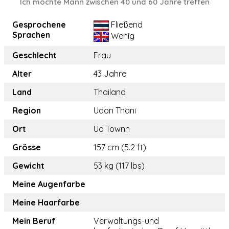
Ich möchte Mann zwischen 40 und 60 Jahre treffen
Gesprochene
Fließend
Sprachen
Wenig
Geschlecht
Frau
Alter
43 Jahre
Land
Thailand
Region
Udon Thani
Ort
Ud Townn
Grösse
157 cm (5.2 ft)
Gewicht
53 kg (117 lbs)
Meine Augenfarbe
Meine Haarfarbe
Mein Beruf
Verwaltungs-und