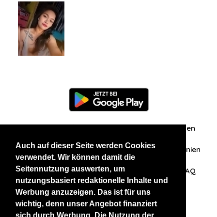
Information
Über uns
Zuschriften/Erfahrungen
Auch auf dieser Seite werden Cookies
Datenschutzerklärung
AGB
Datenschutzrichtlinien
verwendet. Wir können damit die
Seitennutzung auswerten, um
Nehmen Sie Kontakt mit uns auf
Affiliation
FAQ
nutzungsbasiert redaktionelle Inhalte und
Werbung anzuzeigen. Das ist für uns
Unsere anderen Websites
wichtig, denn unser Angebot finanziert
sich durch Werbung. Die Nutzung der