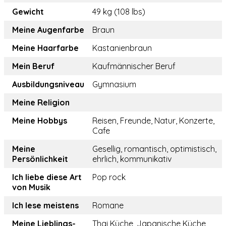
Gewicht
49 kg (108 lbs)
Meine Augenfarbe
Braun
Meine Haarfarbe
Kastanienbraun
Mein Beruf
Kaufmännischer Beruf
Ausbildungsniveau
Gymnasium
Meine Religion
Meine Hobbys
Reisen, Freunde, Natur, Konzerte,
Cafe
Meine
Gesellig, romantisch, optimistisch,
Persönlichkeit
ehrlich, kommunikativ
Ich liebe diese Art
Pop rock
von Musik
Ich lese meistens
Romane
Meine Lieblings-
Thai Küche, Japanische Küche