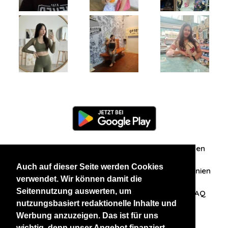
Information
Über uns
Zuschriften/Erfahrungen
Auch auf dieser Seite werden Cookies
Datenschutzerklärung
AGB
Datenschutzrichtlinien
verwendet. Wir können damit die
Seitennutzung auswerten, um
Nehmen Sie Kontakt mit uns auf
Affiliation
FAQ
nutzungsbasiert redaktionelle Inhalte und
Werbung anzuzeigen. Das ist für uns
Unsere anderen Websites
wichtig, denn unser Angebot finanziert