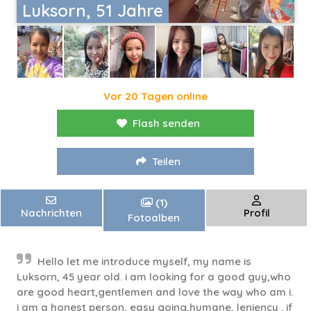
Luksorn, 51 Jahre
Vor 20 Tagen online
Flash senden
Teilen
(1)
Nachrichten
Profil
Fotoalben
Hello let me introduce myself, my name is
Luksorn, 45 year old. i am looking for a good guy,who
are good heart,gentlemen and love the way who am i.
i am a honest person, easy going,humane, leniency . if