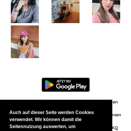
Information
Über uns
Zuschriften/Erfahrungen
Auch auf dieser Seite werden Cookies
Datenschutzerklärung
AGB
Datenschutzrichtlinien
verwendet. Wir können damit die
Seitennutzung auswerten, um
Nehmen Sie Kontakt mit uns auf
Affiliation
FAQ