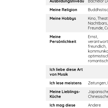
Ausbildungsniveau
Bachelor D
Meine Religion
Buddhistis
Meine Hobbys
Kino, Theat
Nachtbars,
Freunde, Ca
Meine
Ernst,
Persönlichkeit
verantwor
freundlich,
kommunikat
optimistisch
romantisch,
Ich liebe diese Art
von Musik
Ich lese meistens
Zeitungen,
Meine Lieblings-
Japanische
Küche
Chinesisch
Ich mag diese
Andere