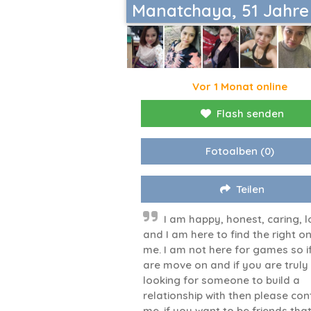
Manatchaya, 51 Jahre
Vor 1 Monat online
Flash senden
Fotoalben
(0)
Teilen
I am happy, honest, caring, l
and I am here to find the right o
me. I am not here for games so i
are move on and if you are truly
looking for someone to build a
relationship with then please con
me. if you want to be friends that