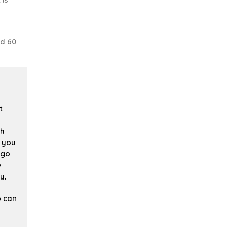
nd 60
t
th
f you
 go
o
y,
o can