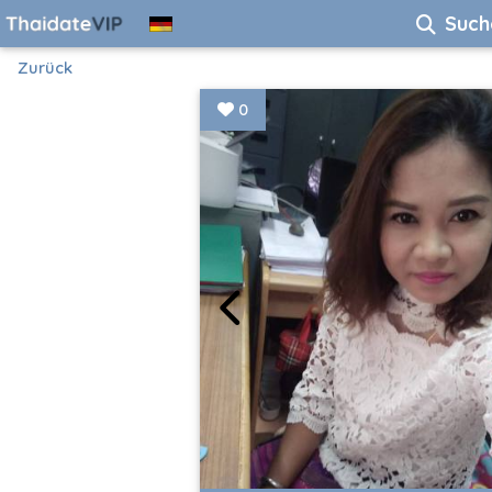
Such
Zurück
0