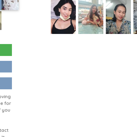
oving
ne for
f you
tact
 is