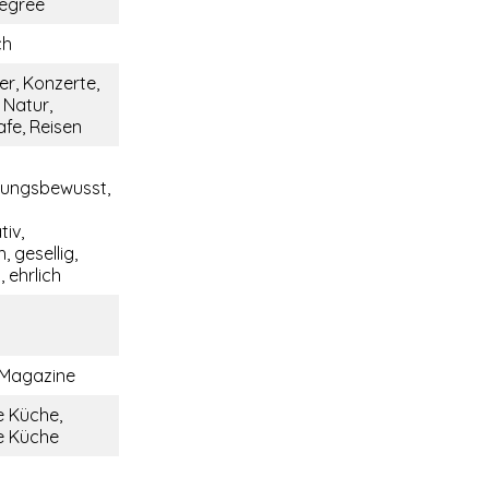
egree
ch
er, Konzerte,
 Natur,
fe, Reisen
tungsbewusst,
iv,
, gesellig,
 ehrlich
 Magazine
 Küche,
e Küche