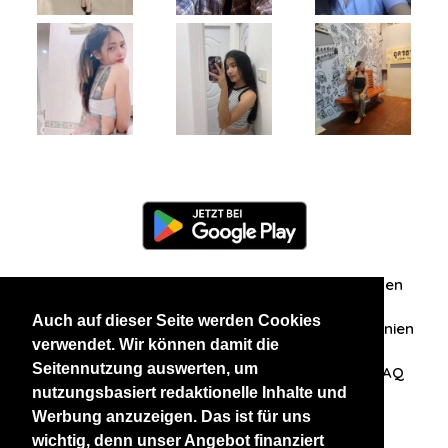
Information
Über uns
Zuschriften/Erfahrungen
Auch auf dieser Seite werden Cookies
Datenschutzerklärung
AGB
Datenschutzrichtlinien
verwendet. Wir können damit die
Seitennutzung auswerten, um
Nehmen Sie Kontakt mit uns auf
Affiliation
FAQ
nutzungsbasiert redaktionelle Inhalte und
Werbung anzuzeigen. Das ist für uns
Unsere anderen Websites
wichtig, denn unser Angebot finanziert