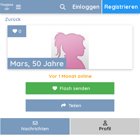
Einloggen
Registrieren
Zurück
0
Mars, 50 Jahre
Vor 1 Monat online
Flash senden
Teilen
Nachrichten
Profil