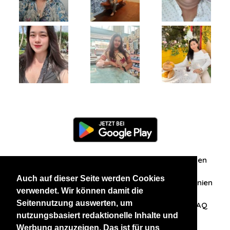
Information
Über uns
Zuschriften/Erfahrungen
Auch auf dieser Seite werden Cookies
Datenschutzerklärung
AGB
Datenschutzrichtlinien
verwendet. Wir können damit die
Seitennutzung auswerten, um
Nehmen Sie Kontakt mit uns auf
Affiliation
FAQ
nutzungsbasiert redaktionelle Inhalte und
Werbung anzuzeigen. Das ist für uns