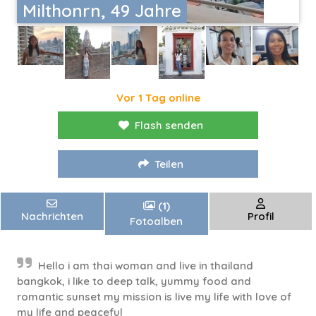
Milthonrn, 49 Jahre
Vor 1 Tag online
Flash senden
Teilen
(1)
Nachrichten
Profil
Fotoalben
Hello i am thai woman and live in thailand
bangkok, i like to deep talk, yummy food and
romantic sunset my mission is live my life with love of
my life and peaceful