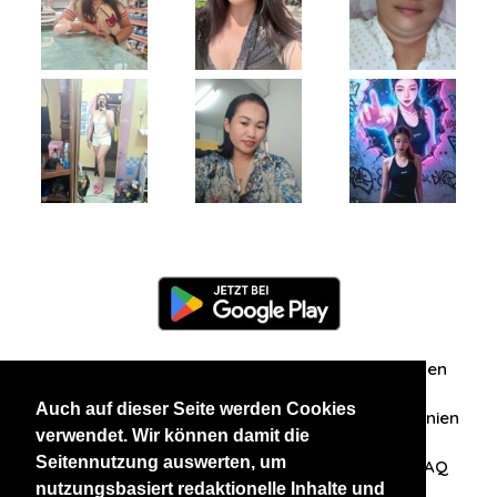
Information
Über uns
Zuschriften/Erfahrungen
Auch auf dieser Seite werden Cookies
Datenschutzerklärung
AGB
Datenschutzrichtlinien
verwendet. Wir können damit die
Seitennutzung auswerten, um
Nehmen Sie Kontakt mit uns auf
Affiliation
FAQ
nutzungsbasiert redaktionelle Inhalte und