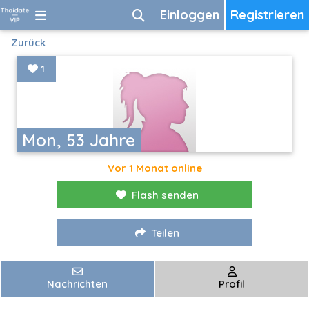
Einloggen
Registrieren
Zurück
1
Mon, 53 Jahre
Vor 1 Monat online
Flash senden
Teilen
Nachrichten
Profil