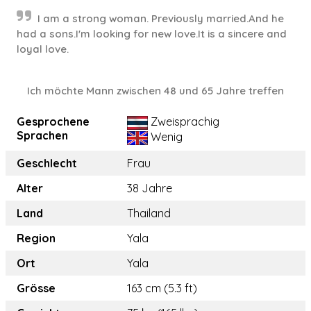
I am a strong woman. Previously married.And he
had a sons.I'm looking for new love.It is a sincere and
loyal love.
Ich möchte Mann zwischen 48 und 65 Jahre treffen
Gesprochene
Zweisprachig
Sprachen
Wenig
Geschlecht
Frau
Alter
38 Jahre
Land
Thailand
Region
Yala
Ort
Yala
Grösse
163 cm (5.3 ft)