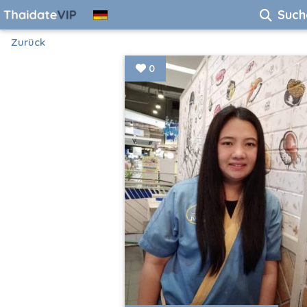
Such
Zurück
0