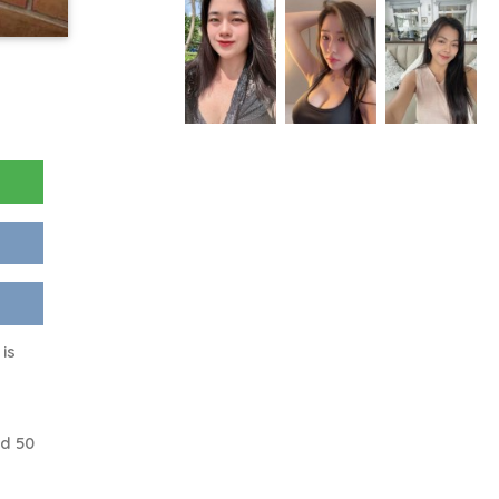
is
d 50