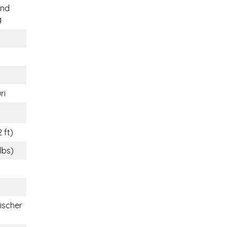
end
g
ri
 ft)
lbs)
ischer