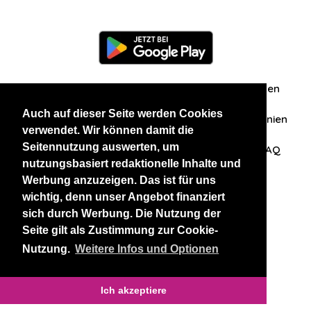
Information
Über uns
Zuschriften/Erfahrungen
Auch auf dieser Seite werden Cookies
Datenschutzerklärung
AGB
Datenschutzrichtlinien
verwendet. Wir können damit die
Seitennutzung auswerten, um
Nehmen Sie Kontakt mit uns auf
Affiliation
FAQ
nutzungsbasiert redaktionelle Inhalte und
Werbung anzuzeigen. Das ist für uns
Unsere anderen Websites
wichtig, denn unser Angebot finanziert
sich durch Werbung. Die Nutzung der
BlackAndBeauties
RussianKisses
Seite gilt als Zustimmung zur Cookie-
Nutzung.
Weitere Infos und Optionen
Copyright 2026 thaidatevip
Ich akzeptiere