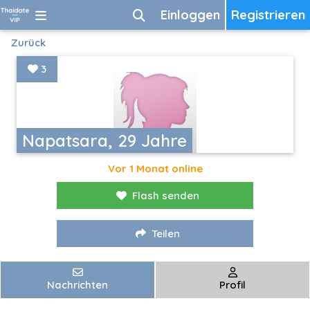
Einloggen
Registrieren
Zurück
3
Napatsara, 29 Jahre
Vor 1 Monat online
Flash senden
Teilen
Nachrichten
Profil