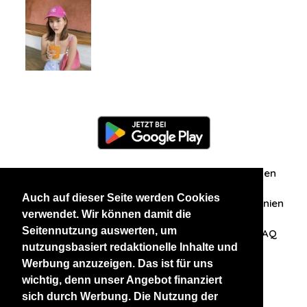
Information
Über uns
Zuschriften/Erfahrungen
Auch auf dieser Seite werden Cookies
Datenschutzerklärung
AGB
Datenschutzrichtlinien
verwendet. Wir können damit die
Seitennutzung auswerten, um
Nehmen Sie Kontakt mit uns auf
Affiliation
FAQ
nutzungsbasiert redaktionelle Inhalte und
Werbung anzuzeigen. Das ist für uns
Unsere anderen Websites
wichtig, denn unser Angebot finanziert
sich durch Werbung. Die Nutzung der
BlackAndBeauties
RussianKisses