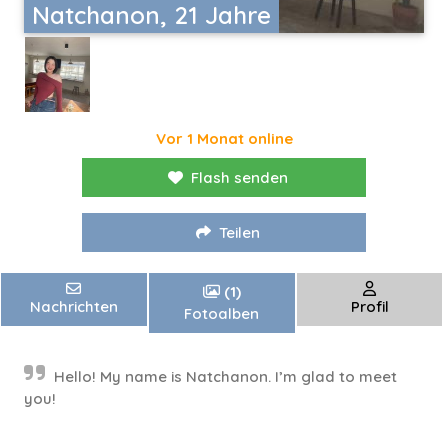
Natchanon, 21 Jahre
Vor 1 Monat online
Flash senden
Teilen
(1)
Nachrichten
Profil
Fotoalben
Hello! My name is Natchanon. I’m glad to meet
you!