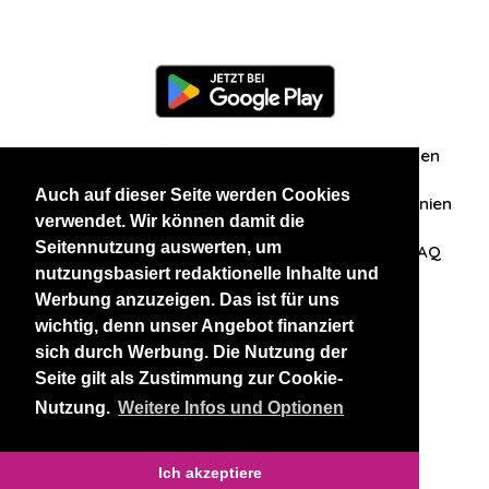
Information
Über uns
Zuschriften/Erfahrungen
Auch auf dieser Seite werden Cookies
Datenschutzerklärung
AGB
Datenschutzrichtlinien
verwendet. Wir können damit die
Seitennutzung auswerten, um
Nehmen Sie Kontakt mit uns auf
Affiliation
FAQ
nutzungsbasiert redaktionelle Inhalte und
Werbung anzuzeigen. Das ist für uns
Unsere anderen Websites
wichtig, denn unser Angebot finanziert
sich durch Werbung. Die Nutzung der
BlackAndBeauties
RussianKisses
Seite gilt als Zustimmung zur Cookie-
Nutzung.
Weitere Infos und Optionen
Copyright 2026 thaidatevip
Ich akzeptiere