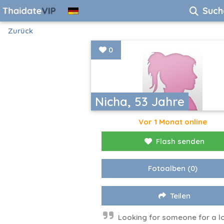
Such
Zurück
0
Nicha, 53 Jahre
Vor 1 Monat online
Flash senden
Fotoalben
(0)
Teilen
Looking for someone for a l