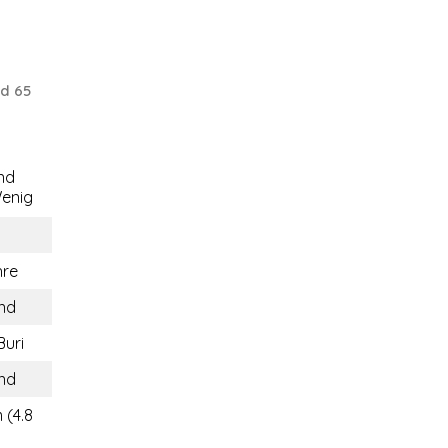
d 65
nd
enig
hre
and
Buri
and
 (4.8