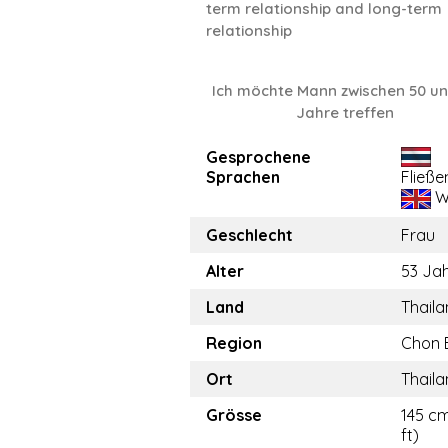
term relationship and long-term
relationship
Ich möchte Mann zwischen 50 un
Jahre treffen
Gesprochene
Sprachen
Fließe
W
Geschlecht
Frau
Alter
53 Ja
Land
Thail
Region
Chon 
Ort
Thail
Grösse
145 cm
ft)