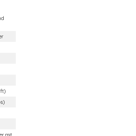
nd
er
ft)
bs)
r mit