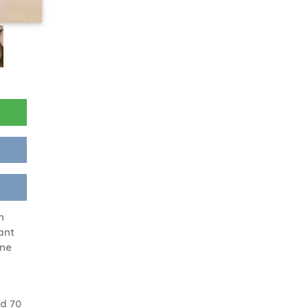
n
ant
one
d 70