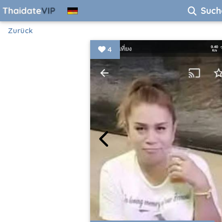
Such
Zurück
4