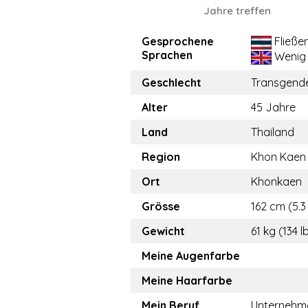
Jahre treffen
Gesprochene
Fließe
Sprachen
Wenig
Geschlecht
Transgend
Alter
45 Jahre
Land
Thailand
Region
Khon Kaen
Ort
Khonkaen
Grösse
162 cm (5.3 
Gewicht
61 kg (134 l
Meine Augenfarbe
Meine Haarfarbe
Mein Beruf
Unternehme