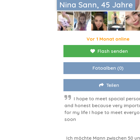
Nina Sann, 45 Jahre
Vor 1 Monat online
Flash senden
Fotoalben
(0)
Teilen
I hope to meet spacial perso
and honest because very import
for my life I hope to meet every
soon
Ich möchte Mann zwischen 50 un