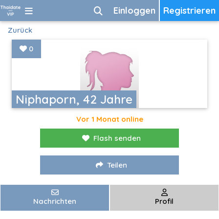
Einloggen
Registrieren
Zurück
0
Niphaporn, 42 Jahre
Vor 1 Monat online
Flash senden
Teilen
Nachrichten
Profil