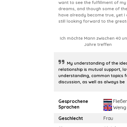
want to see the fulfillment of my
dreams, and though some of th
have already become true, yet I
still looking forward to the great
Ich möchte Mann zwischen 40 u
Jahre treffen
My understanding of the ide
relationship is mutual support, lo
understanding, common topics f
discussion, as well as always be
Gesprochene
Fließe
Sprachen
Wenig
Geschlecht
Frau