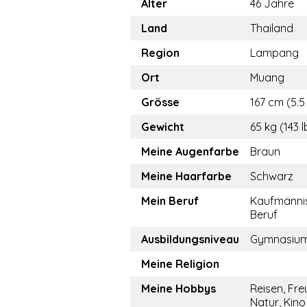
Alter
46 Jahre
Land
Thailand
Region
Lampang
Ort
Muang
Grösse
167 cm (5.5 
Gewicht
65 kg (143 l
Meine Augenfarbe
Braun
Meine Haarfarbe
Schwarz
Mein Beruf
Kaufmänni
Beruf
Ausbildungsniveau
Gymnasiu
Meine Religion
Meine Hobbys
Reisen, Fre
Natur, Kino