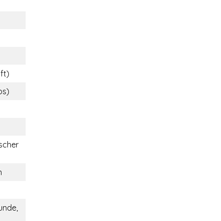
ft)
bs)
scher
m
unde,