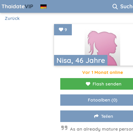
Such
Zurück
9
Nisa, 46 Jahre
Vor 1 Monat online
Flash senden
Fotoalben
(0)
Teilen
As an already mature person