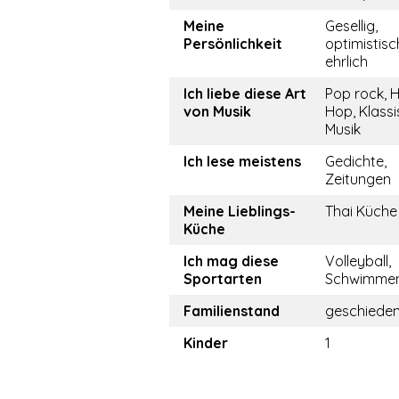
Meine
Gesellig,
Persönlichkeit
optimistisc
ehrlich
Ich liebe diese Art
Pop rock, H
von Musik
Hop, Klass
Musik
Ich lese meistens
Gedichte,
Zeitungen
Meine Lieblings-
Thai Küche
Küche
Ich mag diese
Volleyball,
Sportarten
Schwimme
Familienstand
geschiede
Kinder
1