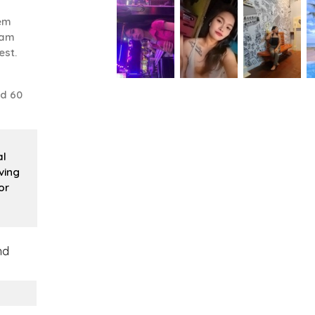
em
 am
est.
nd 60
al
ving
or
nd