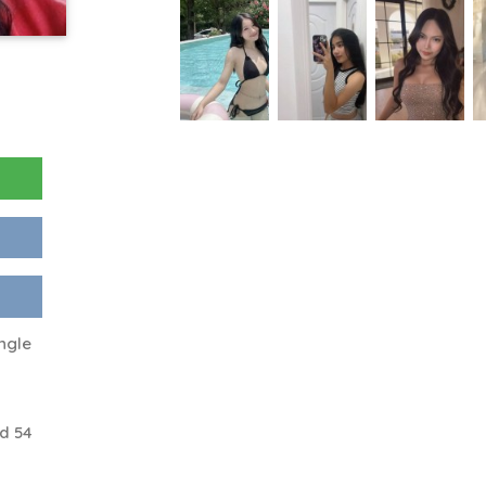
ngle
d 54