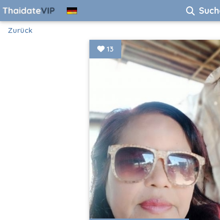
Such
Zurück
13