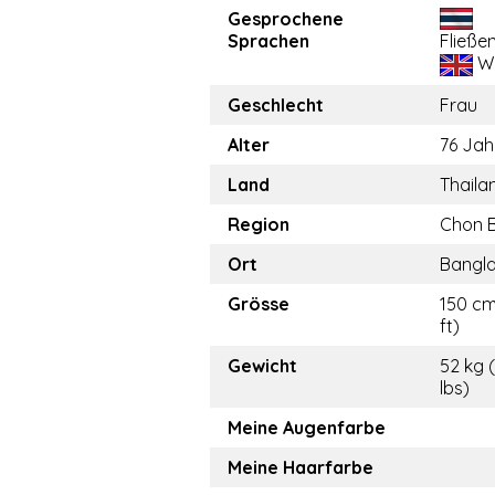
Gesprochene
Sprachen
Fließe
We
Geschlecht
Frau
Alter
76 Jah
Land
Thaila
Region
Chon B
Ort
Bangl
Grösse
150 cm
ft)
Gewicht
52 kg (
lbs)
Meine Augenfarbe
Meine Haarfarbe