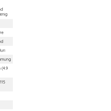
nd
nig
re
nd
uri
amung
 (4.9
115