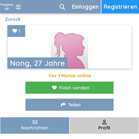
Einloggen
Registrieren
Zurück
1
Nong, 27 Jahre
Vor 1 Monat online
Flash senden
Teilen
Nachrichten
Profil