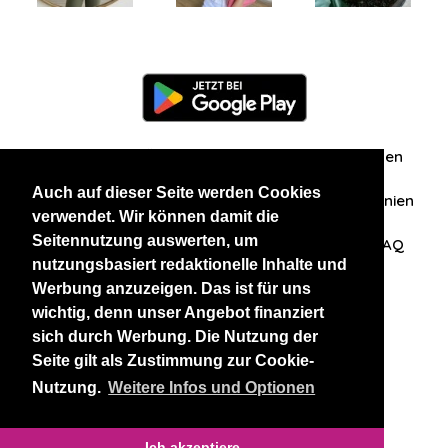
Information
Über uns
Zuschriften/Erfahrungen
Auch auf dieser Seite werden Cookies
Datenschutzerklärung
AGB
Datenschutzrichtlinien
verwendet. Wir können damit die
Seitennutzung auswerten, um
Nehmen Sie Kontakt mit uns auf
Affiliation
FAQ
nutzungsbasiert redaktionelle Inhalte und
Werbung anzuzeigen. Das ist für uns
Unsere anderen Websites
wichtig, denn unser Angebot finanziert
sich durch Werbung. Die Nutzung der
BlackAndBeauties
RussianKisses
Seite gilt als Zustimmung zur Cookie-
Nutzung.
Weitere Infos und Optionen
Copyright 2026 thaidatevip
Ich akzeptiere