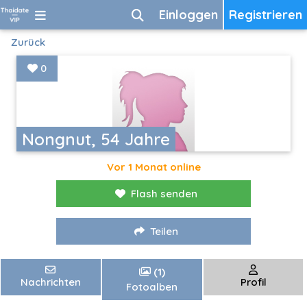
Einloggen
Registrieren
Zurück
0
Nongnut, 54 Jahre
Vor 1 Monat online
Flash senden
Teilen
(1)
Nachrichten
Profil
Fotoalben