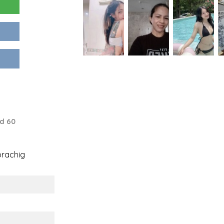
d 60
rachig