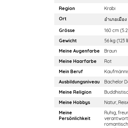
Region
Krabi
Ort
อำเภอเมือง
Grösse
160 cm (5.2
Gewicht
56 kg (123 l
Meine Augenfarbe
Braun
Meine Haarfarbe
Rot
Mein Beruf
Kaufmännis
Ausbildungsniveau
Bachelor D
Meine Religion
Buddhistis
Meine Hobbys
Natur, Reis
Meine
Ruhig, freun
Persönlichkeit
verantwor
romantisch,