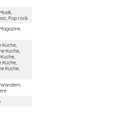
Musik,
sic, Pop rock
 Magazine,
e Küche,
he Küche,
e Küche,
 Küche,
he Küche,
, Wandern,
ere
n