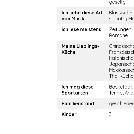
gesellig
Ich liebe diese Art
Klassische 
von Musik
Country Mu
Ich lese meistens
Zeitungen,
Romane
Meine Lieblings-
Chinesisch
Küche
Französisc
Italienisch
Japanische
Mexikanisc
Thai Küche
Ich mag diese
Basketball
Sportarten
Tennis, And
Familienstand
geschiede
Kinder
3