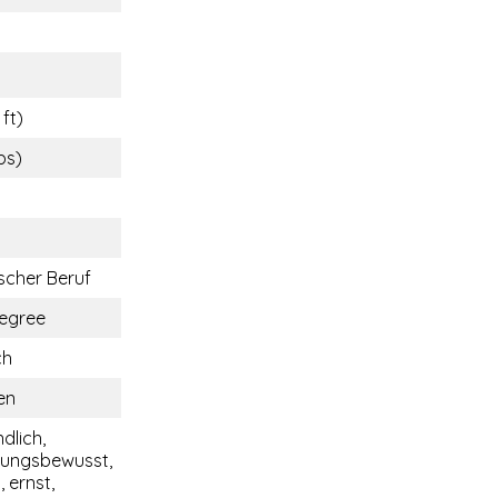
 ft)
bs)
cher Beruf
egree
ch
en
dlich,
tungsbewusst,
 ernst,