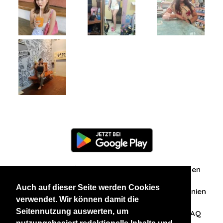
Information
Über uns
Zuschriften/Erfahrungen
Auch auf dieser Seite werden Cookies
Datenschutzerklärung
AGB
Datenschutzrichtlinien
verwendet. Wir können damit die
Seitennutzung auswerten, um
Nehmen Sie Kontakt mit uns auf
Affiliation
FAQ