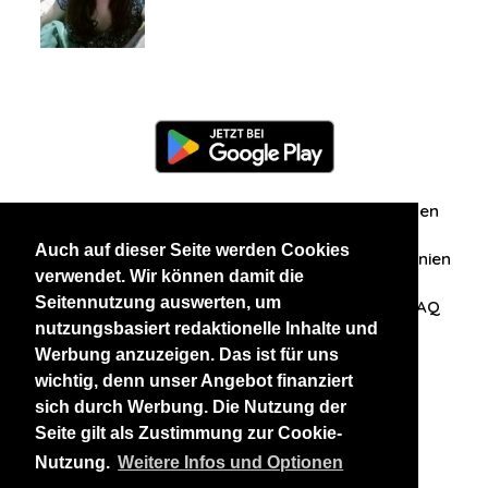
Information
Über uns
Zuschriften/Erfahrungen
Auch auf dieser Seite werden Cookies
Datenschutzerklärung
AGB
Datenschutzrichtlinien
verwendet. Wir können damit die
Seitennutzung auswerten, um
Nehmen Sie Kontakt mit uns auf
Affiliation
FAQ
nutzungsbasiert redaktionelle Inhalte und
Werbung anzuzeigen. Das ist für uns
Unsere anderen Websites
wichtig, denn unser Angebot finanziert
sich durch Werbung. Die Nutzung der
BlackAndBeauties
RussianKisses
Seite gilt als Zustimmung zur Cookie-
Nutzung.
Weitere Infos und Optionen
Copyright 2026 thaidatevip