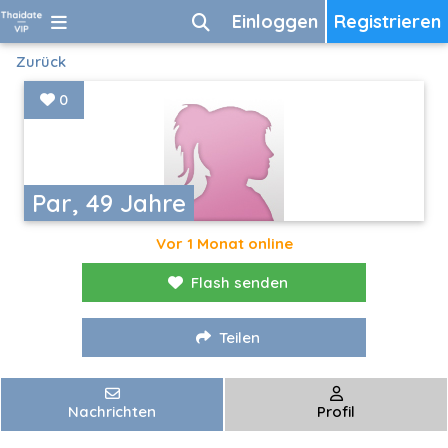
Einloggen
Registrieren
Zurück
0
Par, 49 Jahre
Vor 1 Monat online
Flash senden
Teilen
Nachrichten
Profil