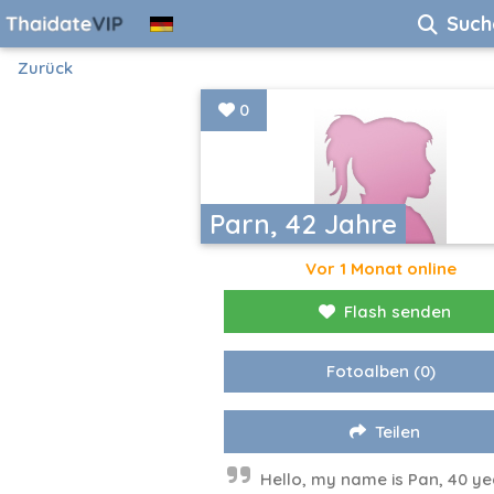
Such
Zurück
0
Parn, 42 Jahre
Vor 1 Monat online
Flash senden
Fotoalben
(0)
Teilen
Hello, my name is Pan, 40 ye