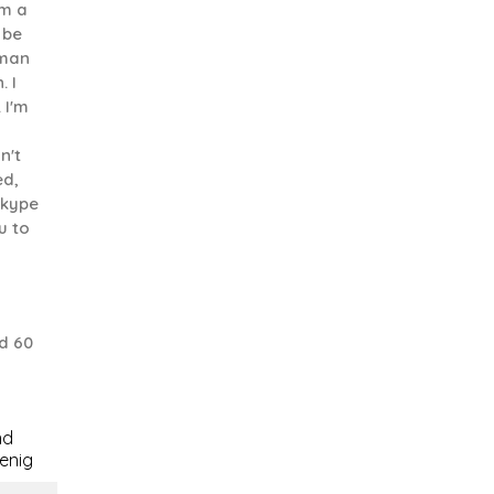
'm a
 be
 man
. I
 I'm
n't
ed,
Skype
u to
d 60
nd
nig