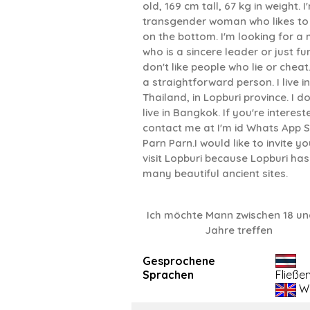
old, 169 cm tall, 67 kg in weight. I
transgender woman who likes to
on the bottom. I'm looking for a
who is a sincere leader or just fun
don't like people who lie or cheat.
a straightforward person. I live in
Thailand, in Lopburi province. I do
live in Bangkok. If you're interest
contact me at I'm id Whats App 
Parn Parn.I would like to invite yo
visit Lopburi because Lopburi has
many beautiful ancient sites.
Ich möchte Mann zwischen 18 un
Jahre treffen
Gesprochene
Sprachen
Fließe
We