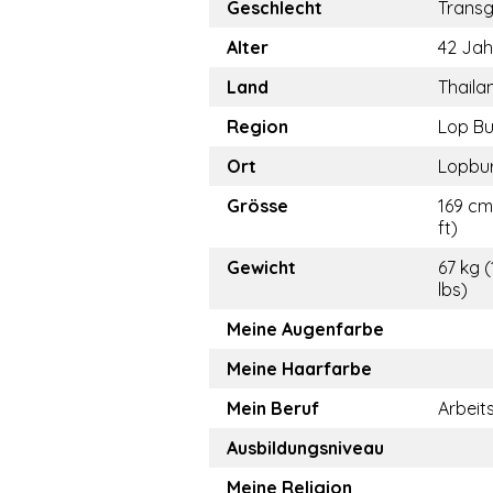
Geschlecht
Trans
Alter
42 Jah
Land
Thaila
Region
Lop Bu
Ort
Lopbur
Grösse
169 cm
ft)
Gewicht
67 kg (
lbs)
Meine Augenfarbe
Meine Haarfarbe
Mein Beruf
Arbeit
Ausbildungsniveau
Meine Religion