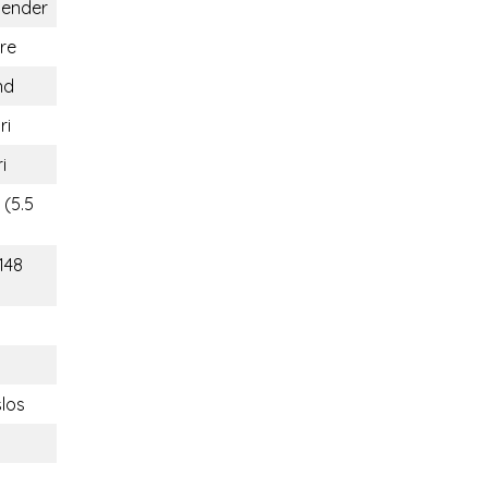
gender
re
nd
ri
i
 (5.5
148
slos