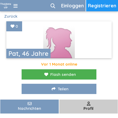
Einloggen
Registrieren
Zurück
0
Pat, 46 Jahre
Vor 1 Monat online
Flash senden
Teilen
Nachrichten
Profil