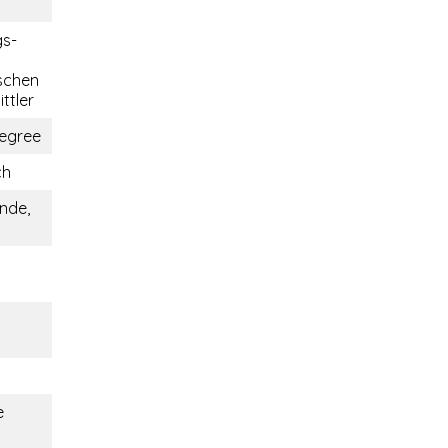
gs-
schen
ttler
egree
ch
nde,
e
i