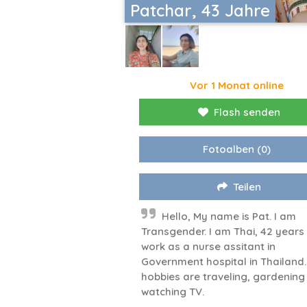
Patchar, 43 Jahre
Vor 1 Monat online
Flash senden
Fotoalben
(0)
Teilen
Hello, My name is Pat. I am
Transgender. I am Thai, 42 years o
work as a nurse assitant in
Government hospital in Thailand
hobbies are traveling, gardening
watching TV.