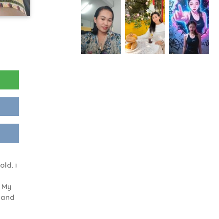
ld. i
. My
 and