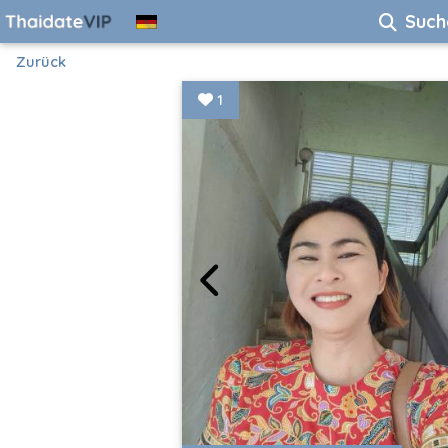
Such
Zurück
1