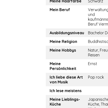
Meine Haarfarbe
Schwarz
Mein Beruf
Verwaltun
und
kaufmänni
Beruf Vermi
Ausbildungsniveau
Bachelor D
Meine Religion
Buddhistis
Meine Hobbys
Natur, Freu
Reisen
Meine
Ernst
Persönlichkeit
Ich liebe diese Art
Pop rock
von Musik
Ich lese meistens
Meine Lieblings-
Japanisch
Küche
Küche, Tha