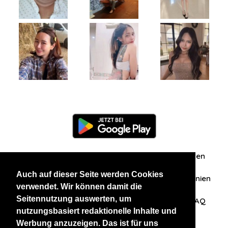
Information
Über uns
Zuschriften/Erfahrungen
Auch auf dieser Seite werden Cookies
Datenschutzerklärung
AGB
Datenschutzrichtlinien
verwendet. Wir können damit die
Seitennutzung auswerten, um
Nehmen Sie Kontakt mit uns auf
Affiliation
FAQ
nutzungsbasiert redaktionelle Inhalte und
Werbung anzuzeigen. Das ist für uns