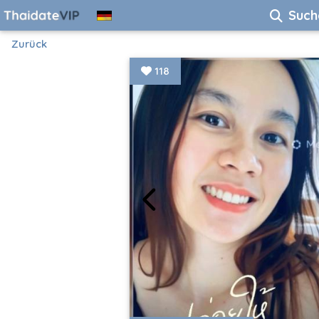
Such
Zurück
118