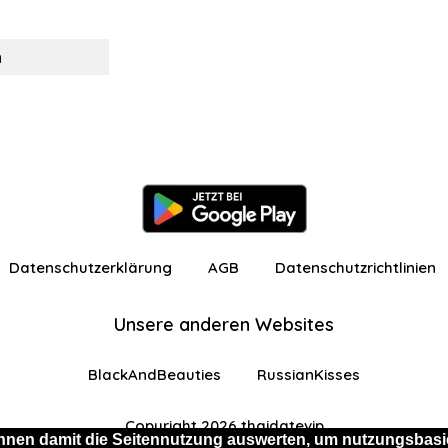
n
Datenschutzerklärung
AGB
Datenschutzrichtlinien
Unsere anderen Websites
BlackAndBeauties
RussianKisses
Copyright 2026 thaidatevip
nnen damit die Seitennutzung auswerten, um nutzungsbasie