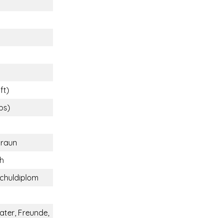
ft)
lbs)
braun
ch
chuldiplom
ater, Freunde,