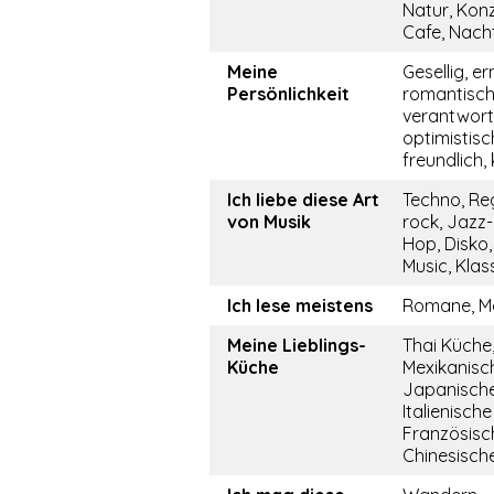
Natur, Konz
Cafe, Nach
Meine
Gesellig, er
Persönlichkeit
romantisch
verantwor
optimistisch
freundlich
Ich liebe diese Art
Techno, Re
von Musik
rock, Jazz-
Hop, Disko
Music, Klas
Ich lese meistens
Romane, M
Meine Lieblings-
Thai Küche
Küche
Mexikanisc
Japanische
Italienisch
Französisc
Chinesisch