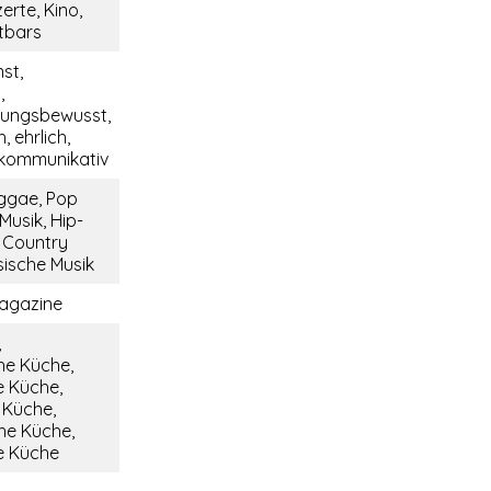
erte, Kino,
tbars
nst,
,
tungsbewusst,
, ehrlich,
, kommunikativ
ggae, Pop
Musik, Hip-
, Country
sische Musik
agazine
,
he Küche,
 Küche,
e Küche,
he Küche,
e Küche