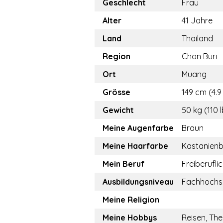
Geschlecht
Frau
Alter
41 Jahre
Land
Thailand
Region
Chon Buri
Ort
Muang
Grösse
149 cm (4.9 
Gewicht
50 kg (110 
Meine Augenfarbe
Braun
Meine Haarfarbe
Kastanien
Mein Beruf
Freiberufli
Ausbildungsniveau
Fachhochs
Meine Religion
Meine Hobbys
Reisen, The