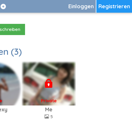
Einloggen
Registrieren
 schreiben
en (3)
e
Private
sexy
Me
5