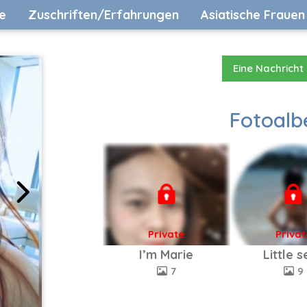
e
Zuschriften/Erfahrungen
Asiatische Frauen
Eine Nachricht
Fotoalb
Private
Privat
I’m Marie
Little 
7
9