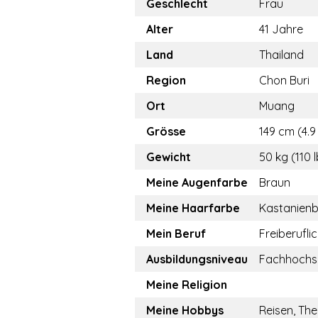
Geschlecht
Frau
Alter
41 Jahre
Land
Thailand
Region
Chon Buri
Ort
Muang
Grösse
149 cm (4.9 
Gewicht
50 kg (110 
Meine Augenfarbe
Braun
Meine Haarfarbe
Kastanien
Mein Beruf
Freiberufli
Ausbildungsniveau
Fachhochs
Meine Religion
Meine Hobbys
Reisen, The