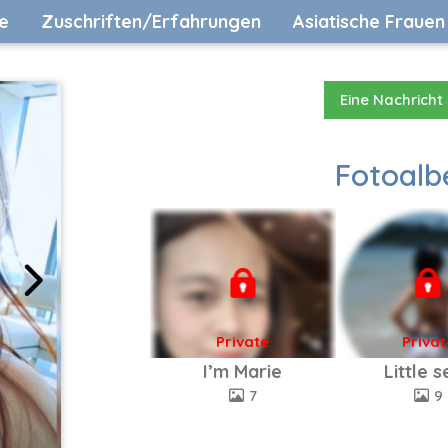
e
Zuschriften/Erfahrungen
Asiatische Frauen
Eine Nachricht
Fotoalb
Private
Privat
I’m Marie
Little 
7
9