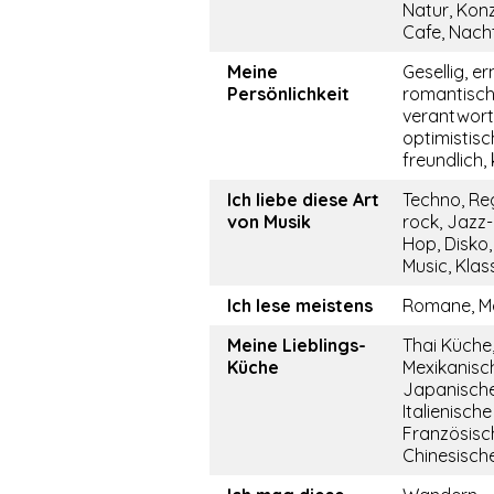
Natur, Konz
Cafe, Nach
Meine
Gesellig, er
Persönlichkeit
romantisch
verantwor
optimistisch
freundlich
Ich liebe diese Art
Techno, Re
von Musik
rock, Jazz-
Hop, Disko
Music, Klas
Ich lese meistens
Romane, M
Meine Lieblings-
Thai Küche
Küche
Mexikanisc
Japanische
Italienisch
Französisc
Chinesisch