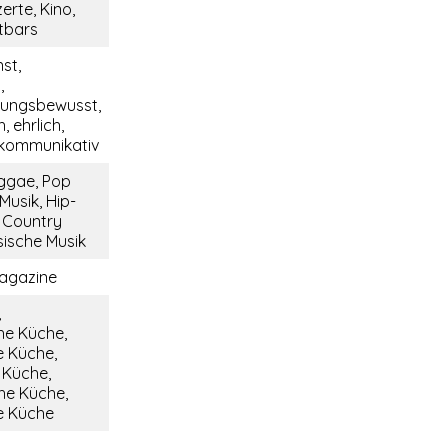
erte, Kino,
tbars
nst,
,
tungsbewusst,
, ehrlich,
, kommunikativ
ggae, Pop
Musik, Hip-
, Country
sische Musik
agazine
,
he Küche,
 Küche,
e Küche,
he Küche,
e Küche