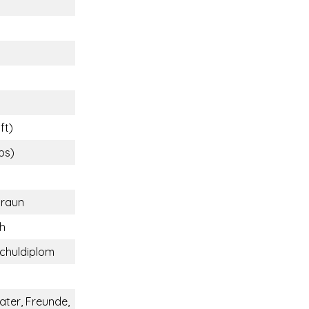
ft)
lbs)
braun
ch
chuldiplom
ater, Freunde,