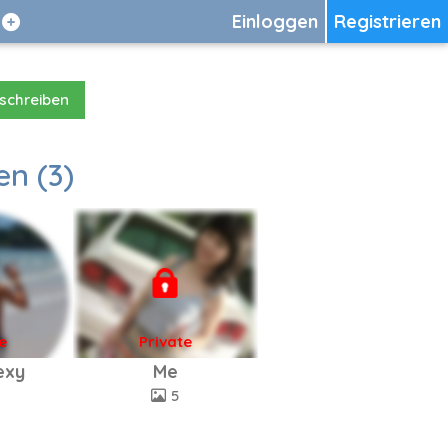
Einloggen
Registrieren
 schreiben
en (3)
e
Private
sexy
Me
5