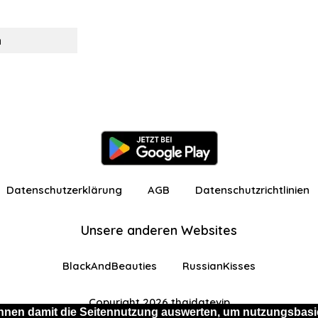
n
Datenschutzerklärung
AGB
Datenschutzrichtlinien
Unsere anderen Websites
BlackAndBeauties
RussianKisses
Copyright 2026 thaidatevip
nnen damit die Seitennutzung auswerten, um nutzungsbasie