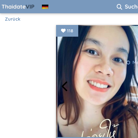
Such
Zurück
118