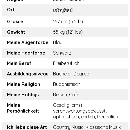
Ort
เจริญศิลป์
Grösse
157 cm (5.2 ft)
Gewicht
55 kg (121 lbs)
Meine Augenfarbe
Blau
Meine Haarfarbe
Schwarz
Mein Beruf
Freiberuflich
Ausbildungsniveau
Bachelor Degree
Meine Religion
Buddhistisch
Meine Hobbys
Reisen, Cafe
Meine
Gesellig, ernst,
Persönlichkeit
verantwortungsbewusst,
optimistisch, ehrlich, freundlich
Ich liebe diese Art
Country Music, Klassische Musik