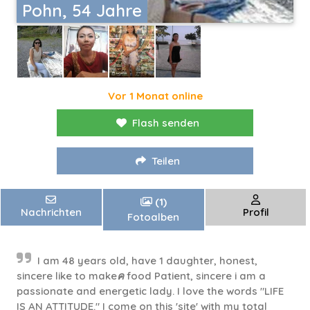
Pohn, 54 Jahre
Vor 1 Monat online
Flash senden
Teilen
(1)
Nachrichten
Profil
Fotoalben
I am 48 years old, have 1 daughter, honest,
sincere like to makeค food Patient, sincere i am a
passionate and energetic lady. I love the words "LIFE
IS AN ATTITUDE." I come on this 'site' with my total