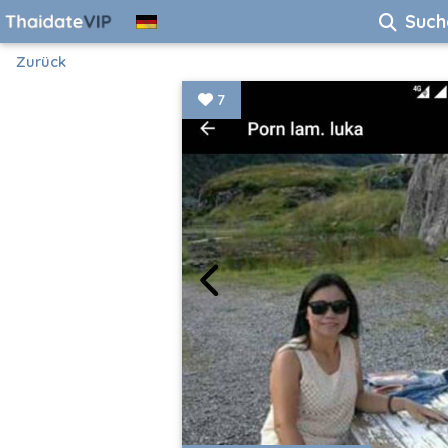
Such
Zurück
7