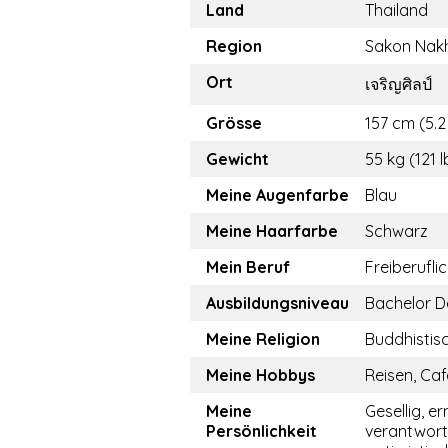
Land
Thailand
Region
Sakon Nak
Ort
เจริญศิลป์
Grösse
157 cm (5.2 
Gewicht
55 kg (121 l
Meine Augenfarbe
Blau
Meine Haarfarbe
Schwarz
Mein Beruf
Freiberufli
Ausbildungsniveau
Bachelor D
Meine Religion
Buddhistis
Meine Hobbys
Reisen, Caf
Meine
Gesellig, er
Persönlichkeit
verantwor