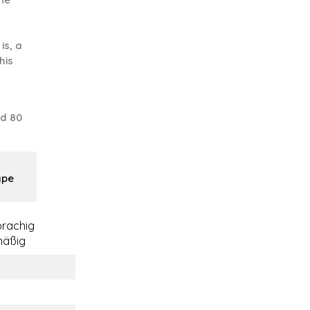
is, a
his
nd 80
ype
rachig
mäßig