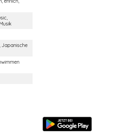
, ehrlich,
sic,
 Musik
, Japanische
chwimmen