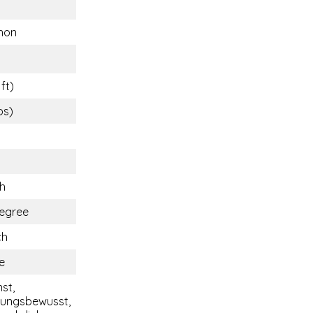
hon
ft)
bs)
ch
egree
ch
e
nst,
tungsbewusst,