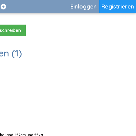
Einloggen
Registrieren
 schreiben
en (1)
Thailand, 157cm und 55kg