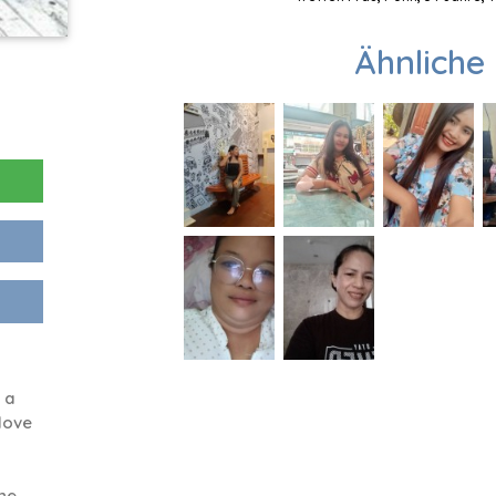
Ähnliche 
 a
love
I
one