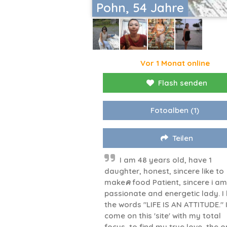
Pohn, 54 Jahre
Vor 1 Monat online
Flash senden
Fotoalben
(1)
Teilen
I am 48 years old, have 1
daughter, honest, sincere like to
makeค food Patient, sincere i am
passionate and energetic lady. I 
the words "LIFE IS AN ATTITUDE." 
come on this 'site' with my total
focus, to find my true love, the 