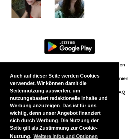
Information
Über uns
Zuschriften/Erfahrungen
Auch auf dieser Seite werden Cookies
Datenschutzerklärung
AGB
Datenschutzrichtlinien
verwendet. Wir können damit die
Seitennutzung auswerten, um
Nehmen Sie Kontakt mit uns auf
Affiliation
FAQ
nutzungsbasiert redaktionelle Inhalte und
Werbung anzuzeigen. Das ist für uns
Unsere anderen Websites
wichtig, denn unser Angebot finanziert
sich durch Werbung. Die Nutzung der
BlackAndBeauties
RussianKisses
Seite gilt als Zustimmung zur Cookie-
Nutzung.
Weitere Infos und Optionen