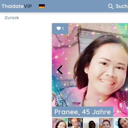
Such
Zurück
1
Pranee, 45 Jahre