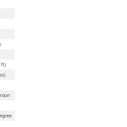
i
 ft)
bs)
braun
egree