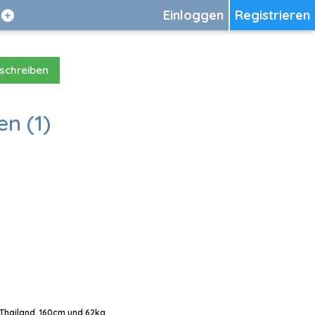
Einloggen
Registrieren
 schreiben
en (1)
 Thailand, 160cm und 62kg