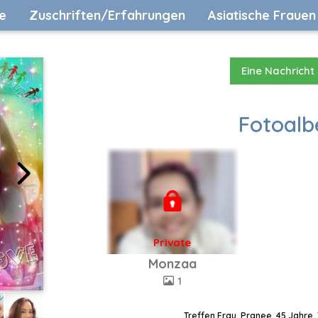
e
Zuschriften/Erfahrungen
Asiatische Frauen
Eine Nachricht
Fotoalb
Private
Monzaa
1
Treffen Frau, Pranee, 45 Jahre,