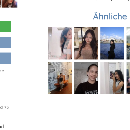
Ähnliche 
ne
d 75
nd