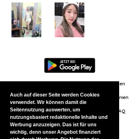
Information
Über uns
Zuschriften/Erfahrungen
Auch auf dieser Seite werden Cookies
Datenschutzerklärung
AGB
Datenschutzrichtlinien
verwendet. Wir können damit die
Seitennutzung auswerten, um
Nehmen Sie Kontakt mit uns auf
Affiliation
FAQ
nutzungsbasiert redaktionelle Inhalte und
Werbung anzuzeigen. Das ist für uns
Unsere anderen Websites
wichtig, denn unser Angebot finanziert