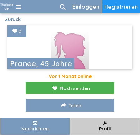
Einloggen
Registrieren
Zurück
0
Pranee, 45 Jahre
Vor 1 Monat online
Flash senden
Teilen
Nachrichten
Profil