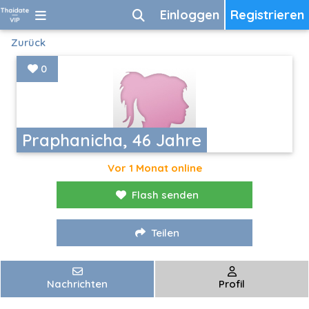
Einloggen
Registrieren
Zurück
0
Praphanicha, 46 Jahre
Vor 1 Monat online
Flash senden
Teilen
Nachrichten
Profil