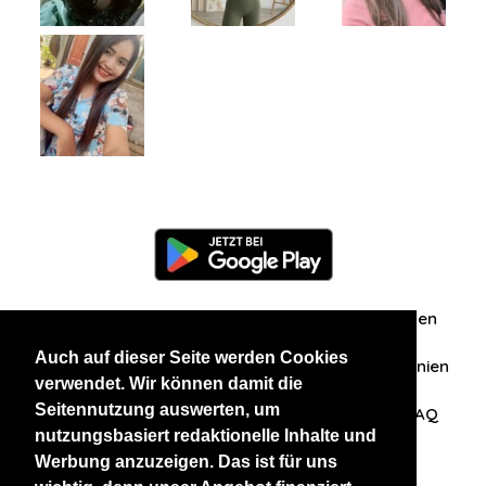
Information
Über uns
Zuschriften/Erfahrungen
Auch auf dieser Seite werden Cookies
Datenschutzerklärung
AGB
Datenschutzrichtlinien
verwendet. Wir können damit die
Seitennutzung auswerten, um
Nehmen Sie Kontakt mit uns auf
Affiliation
FAQ
nutzungsbasiert redaktionelle Inhalte und
Werbung anzuzeigen. Das ist für uns
Unsere anderen Websites