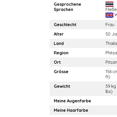
Gesprochene
Sprachen
Fließ
W
Geschlecht
Frau
Alter
50 Ja
Land
Thail
Region
Phits
Ort
Pitsa
Grösse
156 cm
ft)
Gewicht
59 kg
lbs)
Meine Augenfarbe
Meine Haarfarbe