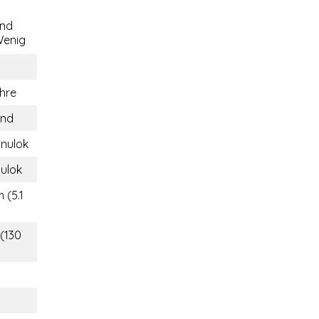
end
enig
hre
and
anulok
nulok
 (5.1
 (130