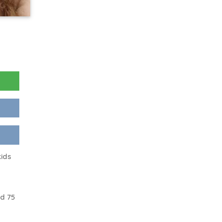
kids
d 75