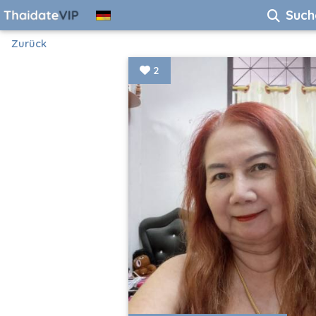
Such
Zurück
2